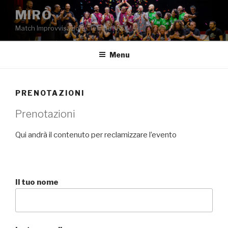
Salta
MIRÒ
al
Match Improvvisazione Tetrale® ROMA
contenuto
Menu
PRENOTAZIONI
Prenotazioni
Qui andrà il contenuto per reclamizzare l’evento
Il tuo nome