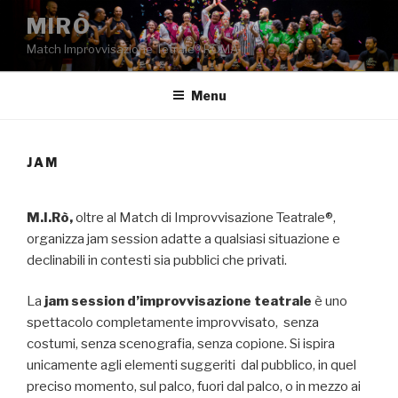
Salta
MIRÒ
al
Match Improvvisazione Tetrale® ROMA
contenuto
Menu
JAM
M.I.Rò,
oltre al Match di Improvvisazione Teatrale®,
organizza jam session adatte a qualsiasi situazione e
declinabili in contesti sia pubblici che privati.
La
jam session d’improvvisazione teatrale
è uno
spettacolo completamente improvvisato, senza
costumi, senza scenografia, senza copione. Si ispira
unicamente agli elementi suggeriti dal pubblico, in quel
preciso momento, sul palco, fuori dal palco, o in mezzo ai