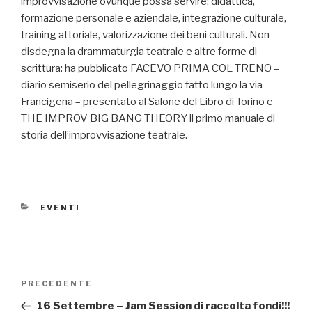
improvvisazione ovunque possa servire: didattica,
formazione personale e aziendale, integrazione culturale,
training attoriale, valorizzazione dei beni culturali. Non
disdegna la drammaturgia teatrale e altre forme di
scrittura: ha pubblicato FACEVO PRIMA COL TRENO –
diario semiserio del pellegrinaggio fatto lungo la via
Francigena – presentato al Salone del Libro di Torino e
THE IMPROV BIG BANG THEORY il primo manuale di
storia dell’improvvisazione teatrale.
CATEGORIE
EVENTI
Navigazione
Articolo
PRECEDENTE
articoli
precedente:
16 Settembre – Jam Session di raccolta fondi!!!