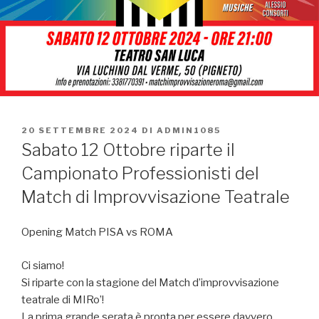
PUBBLICATO
20 SETTEMBRE 2024
DI
ADMIN1085
IL
Sabato 12 Ottobre riparte il
Campionato Professionisti del
Match di Improvvisazione Teatrale
Opening Match PISA vs ROMA
Ci siamo!
Si riparte con la stagione del Match d’improvvisazione
teatrale di MIRo’!
La prima grande serata è pronta per essere davvero