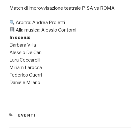
Match di improvvisazione teatrale PISA vs ROMA
Arbitra: Andrea Proietti
Alla musica: Alessio Contorni
In scena:
Barbara Villa
Alessio De Carli
Lara Ceccarelli
Miriam Larocca
Federico Guerri
Daniele Milano
CATEGORIE
EVENTI