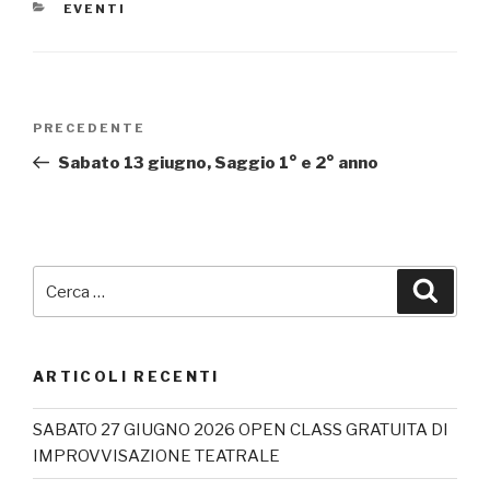
CATEGORIE
EVENTI
Navigazione
Articolo
PRECEDENTE
articoli
precedente:
Sabato 13 giugno, Saggio 1° e 2° anno
Cerca:
Cerca
ARTICOLI RECENTI
SABATO 27 GIUGNO 2026 OPEN CLASS GRATUITA DI
IMPROVVISAZIONE TEATRALE