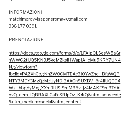
INFORMAZIONI
matchimprovvisazioneroma@gmail.com
338 177 0391
PRENOTAZIONE
https://docs.google.com/forms/d/e/1FAIpQLSesW5aGr
nWWG2tUQ5KN3J5keMZkslHWapIA_cMu5KRY7UN4
Ng/viewform?
fbclid=PAZXh0bgNhZW0CMTEAc3J0YwZhcHBfaWQP
NTY3MDY3MzQzMzUyNDI3AAGn9UXBV_8r4IiUQCD4
WzHhbgdyMxgXXm3IUSI9mM95v_jz4MAKF9m9TdAi
ovQ_aem_IQBRAXhCsFaSRJpOz_K4rQ&utm_source=ig
&utm_medium=social&utm_content