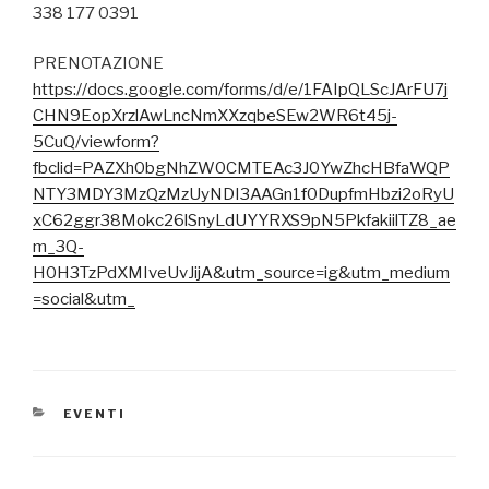
338 177 0391
PRENOTAZIONE
https://docs.google.com/forms/d/e/1FAIpQLScJArFU7j
CHN9EopXrzlAwLncNmXXzqbeSEw2WR6t45j-
5CuQ/viewform?
fbclid=PAZXh0bgNhZW0CMTEAc3J0YwZhcHBfaWQP
NTY3MDY3MzQzMzUyNDI3AAGn1f0DupfmHbzi2oRyU
xC62ggr38Mokc26lSnyLdUYYRXS9pN5PkfakiilTZ8_ae
m_3Q-
H0H3TzPdXMIveUvJijA&utm_source=ig&utm_medium
=social&utm_
CATEGORIE
EVENTI