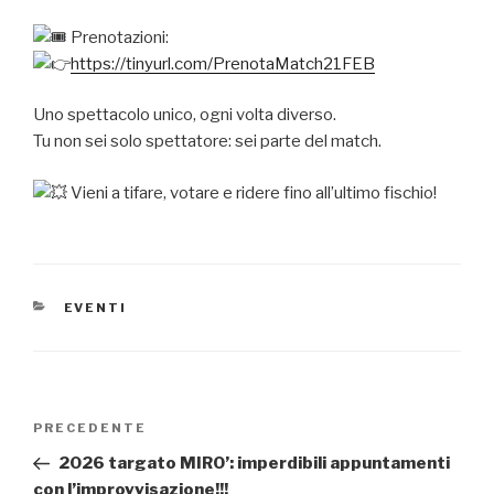
Prenotazioni:
https://tinyurl.com/PrenotaMatch21FEB
Uno spettacolo unico, ogni volta diverso.
Tu non sei solo spettatore: sei parte del match.
Vieni a tifare, votare e ridere fino all’ultimo fischio!
CATEGORIE
EVENTI
Navigazione
Articolo
PRECEDENTE
articoli
precedente:
2026 targato MIRO’: imperdibili appuntamenti
con l’improvvisazione!!!