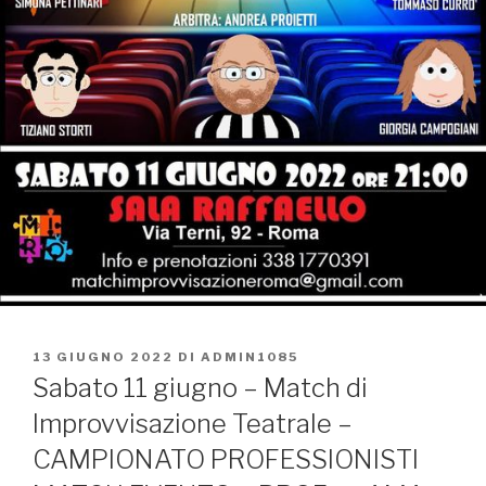
PUBBLICATO
13 GIUGNO 2022
DI
ADMIN1085
IL
Sabato 11 giugno – Match di
Improvvisazione Teatrale –
CAMPIONATO PROFESSIONISTI