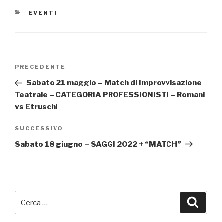
CATEGORIE
EVENTI
Navigazione
Articolo
PRECEDENTE
articoli
precedente:
Sabato 21 maggio – Match di Improvvisazione
Teatrale – CATEGORIA PROFESSIONISTI – Romani
vs Etruschi
Articolo
SUCCESSIVO
successivo
Sabato 18 giugno – SAGGI 2022 + “MATCH”
Cerca:
Cerca