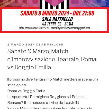
PUBBLICATO
2 MARZO 2024
DI
ADMIN1085
IL
Sabato 9 Marzo, Match
d’Improvvisazione Teatrale, Roma
vs Reggio Emilia
ll prossimo divertentissimo Match metterà in scena una
sfida epica!
Roma vs Reggio Emilia
La spunterà il Parmigiano Reggiano o il Pecorino
Romano? Il Lambrusco o il vino de li castelli?
Sarà un Match d’improvvisazione teatrale categoria