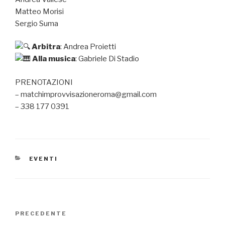
Matteo Morisi
Sergio Suma
Arbitra
: Andrea Proietti
Alla musica
: Gabriele Di Stadio
PRENOTAZIONI
– matchimprovvisazioneroma@gmail.com
– 338 177 0391
CATEGORIE
EVENTI
Navigazione
Articolo
PRECEDENTE
articoli